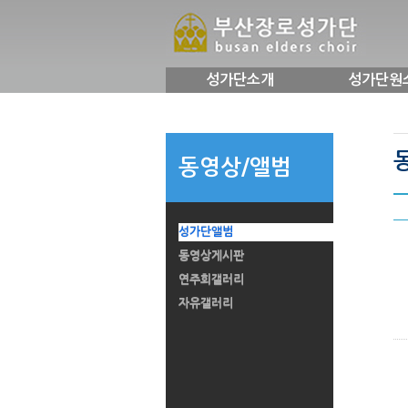
성가단소개
성가단원
동영상/앨범
성가단앨범
동영상게시판
연주회갤러리
자유갤러리