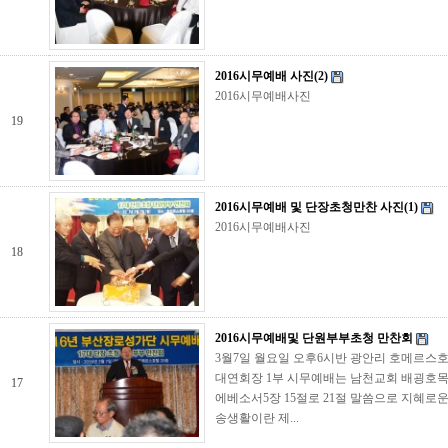
2016시무예배 사진(2)
2016시무예배사진
19
2016시무예배 및 단장초청만찬 사진(1)
2016시무예배사진
18
2016시무예배및 단원부부초청 만찬회
3월7일 월요일 오후6시반 광안리 호메르스호
대연회장 1부 시무예배는 남천교회 배굉호
17
에베소서5장 15절로 21절 말씀으로 지혜로운
송생활이란 제...