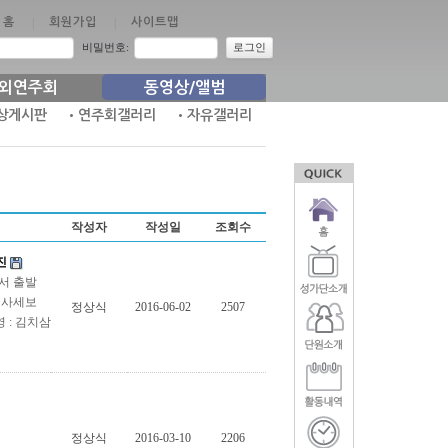
홈
|
회원가입
|
사이트맵
비밀번호:
로그인
외연주회
동영상/앨범
상게시판
•연주회갤러리
•자유갤러리
작성자
작성일
조회수
진
에서 출발
 사세보
정상식
2016-06-02
2507
 : 김치삼
정상식
2016-03-10
2206