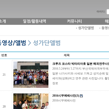
아이디:
소개
일정/활동내역
커뮤니티
해
•성가단앨범
•동영
동영상/앨범
> 성가단앨범
번호
제목
크루즈 코스타 빅타리아호 일본 해외연주사
2016.5.24부터 5.27까지 부산국제여객부두
일본 나가사키와 사세보 기독교 성지순례 및
21
세이와(성화)여고 연주 관련 사진입니다. 촬영
장로
2016시무예배사진(3)
2016시무예배사진
20