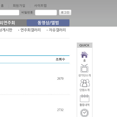
홈
|
회원가입
|
사이트맵
비밀번호:
로그인
외연주회
동영상/앨범
상게시판
•연주회갤러리
•자유갤러리
조회수
2670
2732