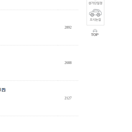
2892
2688
회
2127