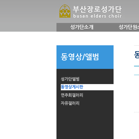
성가단소개
성가단원
동영상/앨범
성가단앨범
동영상게시판
연주회갤러리
자유갤러리