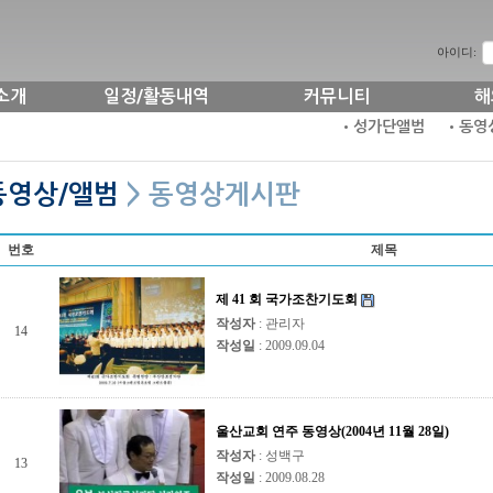
아이디:
소개
일정/활동내역
커뮤니티
해
•성가단앨범
•동영
동영상/앨범
> 동영상게시판
번호
제목
제 41 회 국가조찬기도회
작성자
: 관리자
14
작성일
: 2009.09.04
울산교회 연주 동영상(2004년 11월 28일)
작성자
: 성백구
13
작성일
: 2009.08.28