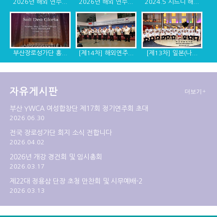
2026년 해외 연주...
2026년 해외 연주...
2024.5 시드니 해...
부산장로성가단 홍...
[제14차] 해외연주...
[제13차] 일본(나...
자유게시판
더보기+
[제12차] 2014년 ...
[제11차] 미국 디...
[제10차] 캐나다, ...
부산 YWCA 여성합창단 제17회 정기연주회 초대
2026.06.30
전국 장로성가단 회지 소식 전합니다
2026.04.02
2026년 개강 경건회 및 임시총회
2026.03.17
제22대 정용삼 단장 초청 만찬회 및 시무예배-2
2026.03.13