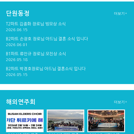
단원동정
더보기+
구포교회 연주
창단30주년기념 순...
창단 30주년기념 만찬
T2파트 김종화 장로님 빙모상 소식
2026.06.15
B2파트 손광호 장로님 아드님 결혼 소식 입니다
2026.06.01
창단 30주년 기념 ...
B1파트 류인규 장로님 모친상 소식
2026.05.18
B2파트 박경호장로님 아드님 결혼소식 입니다
2026.05.15
해외연주회
더보기+