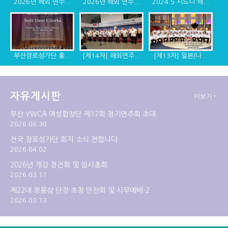
2026년 해외 연주...
2026년 해외 연주...
2024.5 시드니 해...
부산장로성가단 홍...
[제14차] 해외연주...
[제13차] 일본(나...
자유게시판
더보기+
[제12차] 2014년 ...
[제11차] 미국 디...
[제10차] 캐나다, ...
부산 YWCA 여성합창단 제17회 정기연주회 초대
2026.06.30
전국 장로성가단 회지 소식 전합니다
2026.04.02
2026년 개강 경건회 및 임시총회
2026.03.17
제22대 정용삼 단장 초청 만찬회 및 시무예배-2
2026.03.13