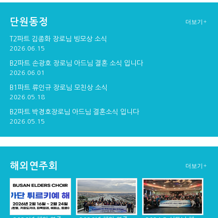
단원동정
더보기+
구포교회 연주
창단30주년기념 순...
창단 30주년기념 만찬
T2파트 김종화 장로님 빙모상 소식
2026.06.15
B2파트 손광호 장로님 아드님 결혼 소식 입니다
2026.06.01
창단 30주년 기념 ...
B1파트 류인규 장로님 모친상 소식
2026.05.18
B2파트 박경호장로님 아드님 결혼소식 입니다
2026.05.15
해외연주회
더보기+