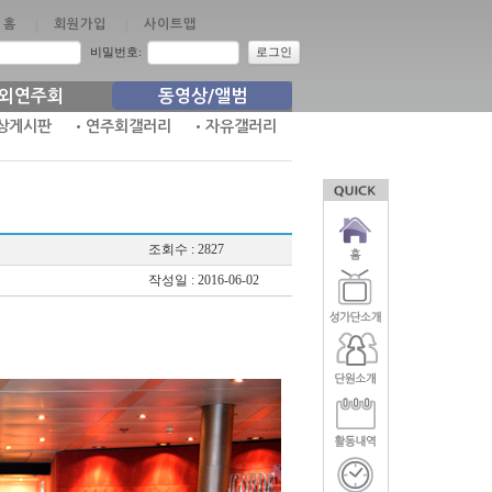
홈
|
회원가입
|
사이트맵
비밀번호:
로그인
외연주회
동영상/앨범
상게시판
•연주회갤러리
•자유갤러리
조회수 : 2827
작성일 : 2016-06-02