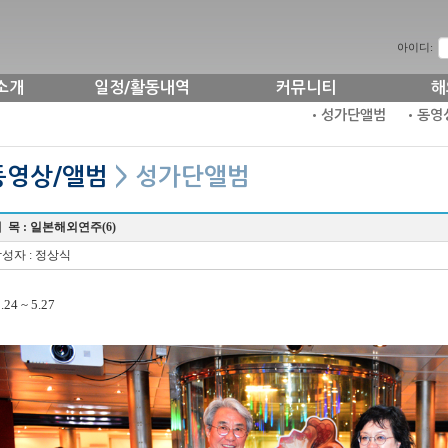
아이디:
소개
일정/활동내역
커뮤니티
해
•성가단앨범
•동영
동영상/앨범
> 성가단앨범
 목 :
일본해외연주(6)
성자 : 정상식
.24 ~ 5.27