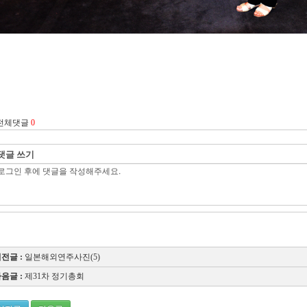
전체댓글
0
댓글 쓰기
전글 :
일본해외연주사진(5)
음글 :
제31차 정기총회