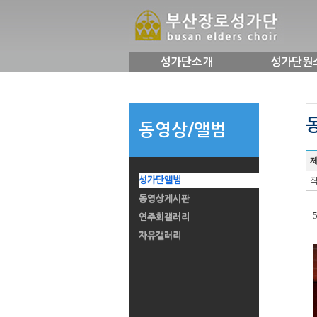
성가단소개
성가단원
동영상/앨범
제
성가단앨범
작
동영상게시판
5
연주회갤러리
자유갤러리