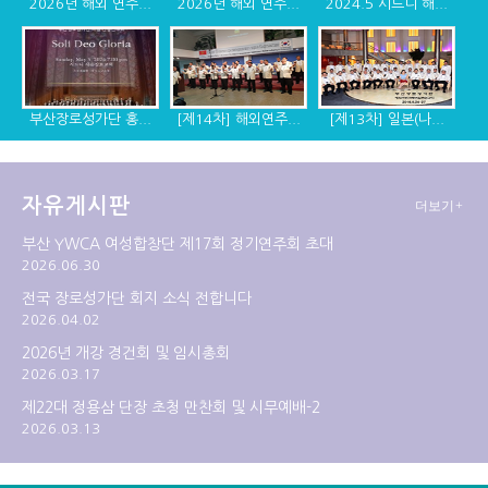
2026년 해외 연주...
2026년 해외 연주...
2024.5 시드니 해...
부산장로성가단 홍...
[제14차] 해외연주...
[제13차] 일본(나...
자유게시판
더보기+
[제12차] 2014년 ...
[제11차] 미국 디...
[제10차] 캐나다, ...
부산 YWCA 여성합창단 제17회 정기연주회 초대
2026.06.30
전국 장로성가단 회지 소식 전합니다
2026.04.02
2026년 개강 경건회 및 임시총회
2026.03.17
제22대 정용삼 단장 초청 만찬회 및 시무예배-2
2026.03.13