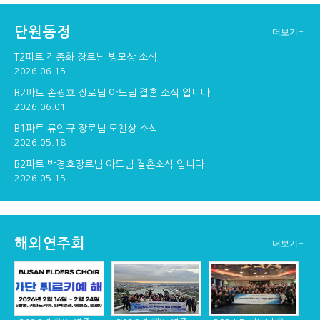
단원동정
더보기+
구포교회 연주
창단30주년기념 순...
창단 30주년기념 만찬
T2파트 김종화 장로님 빙모상 소식
2026.06.15
B2파트 손광호 장로님 아드님 결혼 소식 입니다
2026.06.01
창단 30주년 기념 ...
B1파트 류인규 장로님 모친상 소식
2026.05.18
B2파트 박경호장로님 아드님 결혼소식 입니다
2026.05.15
해외연주회
더보기+